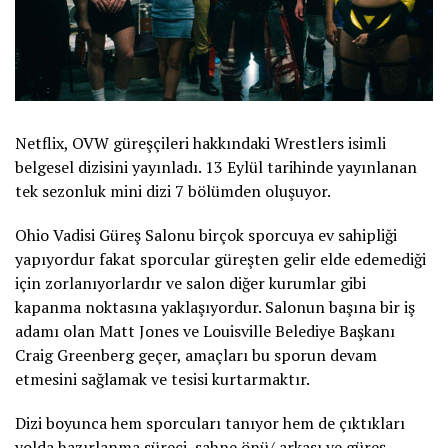
Netflix, OVW güreşçileri hakkındaki Wrestlers isimli
belgesel dizisini yayınladı. 13 Eylül tarihinde yayınlanan
tek sezonluk mini dizi 7 bölümden oluşuyor.
Ohio Vadisi Güreş Salonu birçok sporcuya ev sahipliği
yapıyordur fakat sporcular güreşten gelir elde edemediği
için zorlanıyorlardır ve salon diğer kurumlar gibi
kapanma noktasına yaklaşıyordur. Salonun başına bir iş
adamı olan Matt Jones ve Louisville Belediye Başkanı
Craig Greenberg geçer, amaçları bu sporun devam
etmesini sağlamak ve tesisi kurtarmaktır.
Dizi boyunca hem sporcuları tanıyor hem de çıktıkları
yolda hazırlanma süreci, sahne önü/ arkası ve güreş