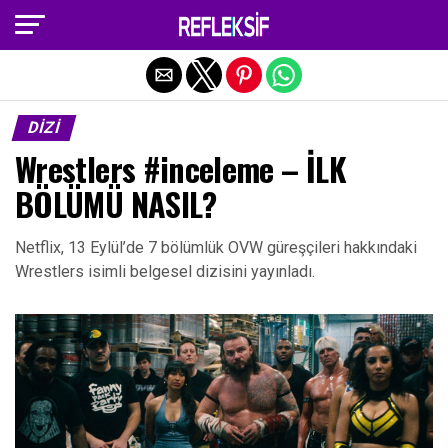
Exit mobile version
DIZI
Wrestlers #inceleme – İLK
BÖLÜMÜ NASIL?
Netflix, 13 Eylül’de 7 bölümlük OVW güreşçileri hakkındaki
Wrestlers isimli belgesel dizisini yayınladı.