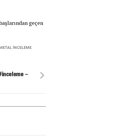
başlarından geçen
METAL INCELEME
 #inceleme –