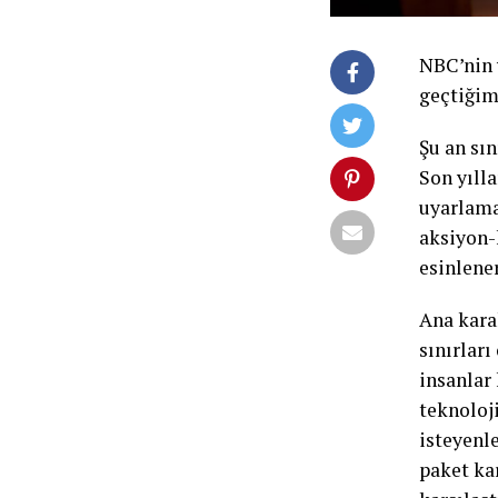
NBC’nin 
geçtiğim
Şu an sın
Son yıll
uyarlama
aksiyon-
esinlene
Ana kara
sınırları
insanlar 
teknoloj
isteyenle
paket kar