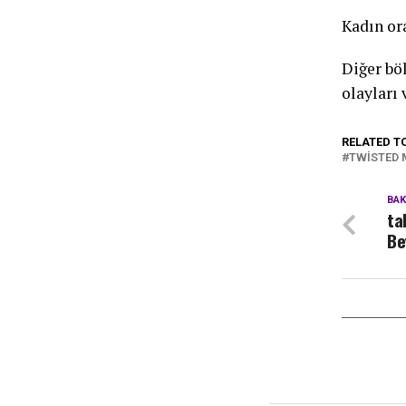
Kadın ora
Diğer bö
olayları 
RELATED T
TWISTED 
BA
ta
Be