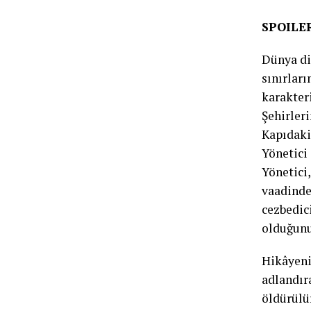
SPOILE
Dünya di
sınırları
karakteri
Şehirleri
Kapıdaki
Yönetici 
Yönetici
vaadinde
cezbedici
olduğunu
Hikâyenin
adlandıra
öldürülü