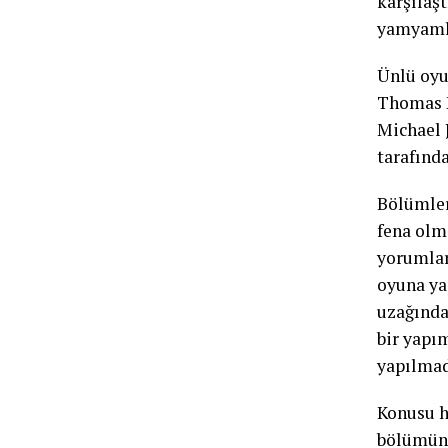
karşılaşt
yamyamla
Ünlü oyu
Thomas H
Michael 
tarafında
Bölümler 
fena olm
yorumlar
oyuna ya
uzağında 
bir yapı
yapılmad
Konusu h
bölümün ö