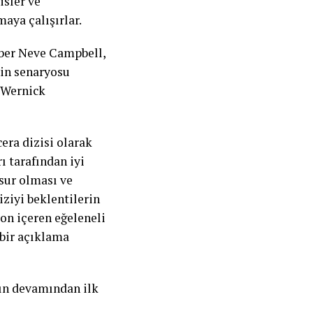
isler ve
aya çalışırlar.
aber Neve Campbell,
nin senaryosu
 Wernick
era dizisi olarak
ı tarafından iyi
esur olması ve
ziyi beklentilerin
yon içeren eğeleneli
 bir açıklama
nın devamından ilk