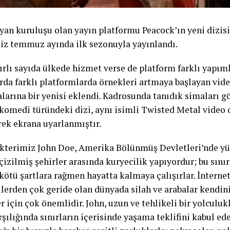
yan kuruluşu olan yayın platformu Peacock’ın yeni dizis
iz temmuz ayında ilk sezonuyla yayınlandı.
ırlı sayıda ülkede hizmet verse de platform farklı yapım
arda farklı platformlarda örnekleri artmaya başlayan vid
larına bir yenisi eklendi. Kadrosunda tanıdık simaları
komedi türündeki dizi, aynı isimli Twisted Metal video
rek ekrana uyarlanmıştır.
kterimiz John Doe, Amerika Bölünmüş Devletleri’nde yü
 çizilmiş şehirler arasında kuryecilik yapıyordur; bu sını
kötü şartlara rağmen hayatta kalmaya çalışırlar. İnternet
ilerden çok geride olan dünyada silah ve arabalar kendi
r için çok önemlidir. John, uzun ve tehlikeli bir yolculukl
şılığında sınırların içerisinde yaşama teklifini kabul ede