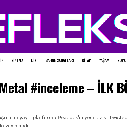
IK
SINEMA
DIZI
SAHNE SANATLARI
KITAP
YAŞAM
RÖPO
 Metal #inceleme – İLK 
uşu olan yayın platformu Peacock’ın yeni dizisi Twist
la yayınlandı.