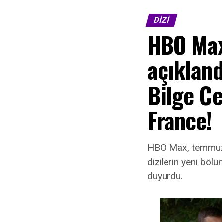
DIZI
HBO Max
açıkland
Bilge Ce
France!
HBO Max, temmuz 
dizilerin yeni böl
duyurdu.