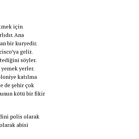
etmek için
rlıdır. Ana
an bir kuryedir.
isco’ya gelir.
ediğini söyler.
e yemek yerler.
oloniye katılma
e de şehir çok
unun kötü bir fikir
dini polis olarak
olarak abisi