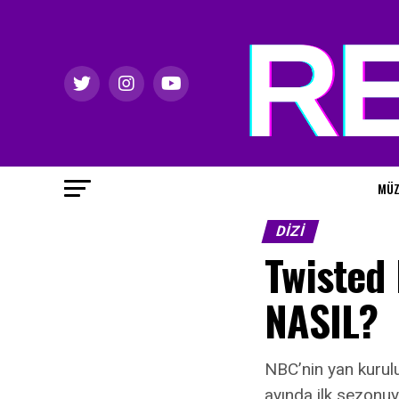
MÜZ
DIZI
Twisted
NASIL?
NBC’nin yan kurul
ayında ilk sezonuy