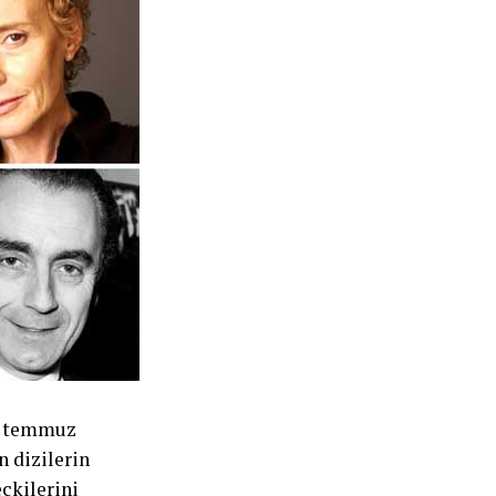
x, temmuz
 dizilerin
çkilerini