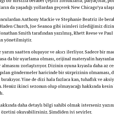
ığı bir hırsızla beraber çeşitli zorluklarla; palyaçolar, pol
rın da yaşadığı yollardan geçerek New Chicago’ya ulaşm
nculardan Anthony Mackie ve Stephanie Beatriz ile ber
aden Church, Joe Seanoa gibi isimleri izlediğimiz dizi
Jonathan Smith tarafından yazılmış, Rhett Reese ve Paul
n yönetilmiştir.
yarım saatten oluşuyor ve akıcı ilerliyor. Sadece bir mac
asa da bir uyarlama olması, orijinal materyalin hayranlar
 almasını zorlaştırıyor. Dizinin oyuna kıyasla daha az c
pılan göndermeler haricinde bir sürprizinin olmaması, di
bırakıyor. Yine de dizi hala fazlaca kan, tuhaflık ve aksi
m. Henüz ikinci sezonun olup olmayacağı hakkında kesin
ı.
akkında daha detaylı bilgi sahibi olmak isterseniz yazı
zetini okuyabilirsiniz. Şimdiden iyi seyirler.