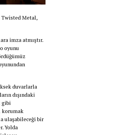
i Twisted Metal,
lara imza atmıştır.
eo oyunu
 gördüğümüz
 oyunundan
ksek duvarlarla
rların dışındaki
 gibi
ni korumak
a ulaşabileceği bir
r. Yolda