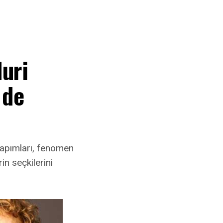
Nuri
 de
apımları, fenomen
in seçkilerini