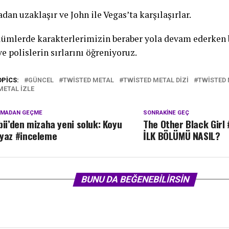
dan uzaklaşır ve John ile Vegas’ta karşılaşırlar.
lümlerde karakterlerimizin beraber yola devam ederken 
ve polislerin sırlarını öğreniyoruz.
OPICS:
GÜNCEL
TWISTED METAL
TWISTED METAL DIZI
TWISTED 
METAL IZLE
KMADAN GEÇME
SONRAKINE GEÇ
bii’den mizaha yeni soluk: Koyu
The Other Black Girl
yaz #inceleme
İLK BÖLÜMÜ NASIL?
BUNU DA BEĞENEBILIRSIN