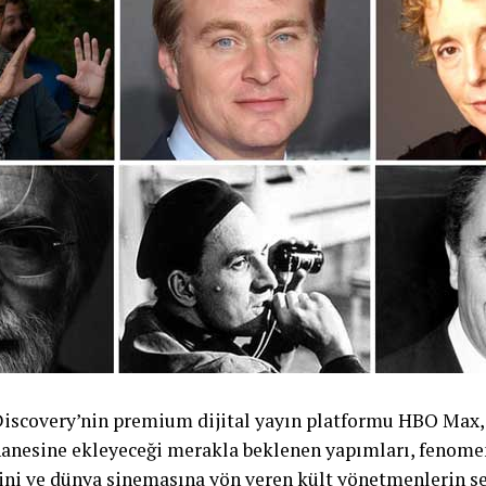
Discovery’nin premium dijital yayın platformu HBO Ma
anesine ekleyeceği merakla beklenen yapımları, fenomen
ini ve dünya sinemasına yön veren kült yönetmenlerin se