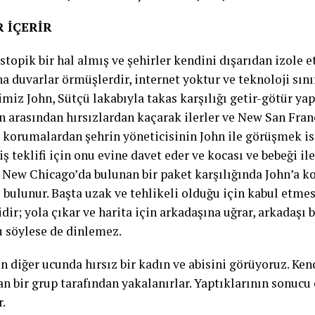
R İÇERİR
stopik bir hal almış ve şehirler kendini dışarıdan izole 
na duvarlar örmüşlerdir, internet yoktur ve teknoloji sını
miz John, Sütçü lakabıyla takas karşılığı getir-götür yap
n arasından hırsızlardan kaçarak ilerler ve New San Franc
 korumalardan şehrin yöneticisinin John ile görüşmek ist
iş teklifi için onu evine davet eder ve kocası ve bebeği il
, New Chicago’da bulunan bir paket karşılığında John’a k
 bulunur. Başta uzak ve tehlikeli olduğu için kabul etmes
dir; yola çıkar ve harita için arkadaşına uğrar, arkadaşı b
 söylese de dinlemez.
 diğer ucunda hırsız bir kadın ve abisini görüyoruz. Ken
n bir grup tarafından yakalanırlar. Yaptıklarının sonucu 
r.