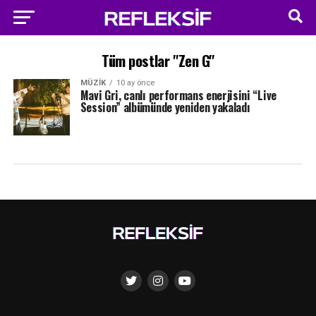
Tüm postlar "Zen G"
MÜZIK
10 ay önce
Mavi Gri, canlı performans enerjisini “Live
Session” albümünde yeniden yakaladı