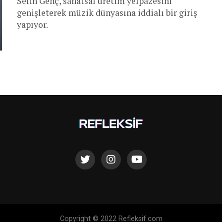
Selin Genç, sanatsal üretim yelpazesini
genişleterek müzik dünyasına iddialı bir giriş
yapıyor.
Copyright © 2022 Refleksif.com