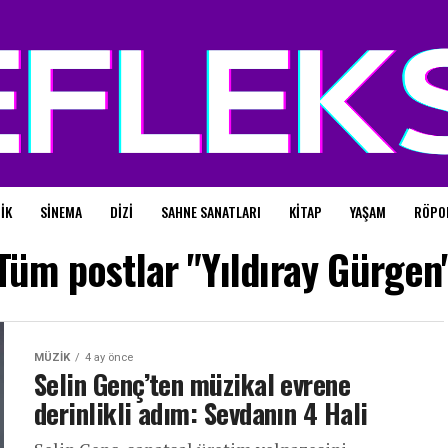
IK
SINEMA
DIZI
SAHNE SANATLARI
KITAP
YAŞAM
RÖPO
Tüm postlar "Yıldıray Gürgen
MÜZIK
4 ay önce
Selin Genç’ten müzikal evrene
derinlikli adım: Sevdanın 4 Hali