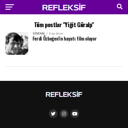
Tüm postlar "Yiğit Güralp"
SINEMA
6 ay önce
Ferdi Özbeğen’in hayatı film oluyor