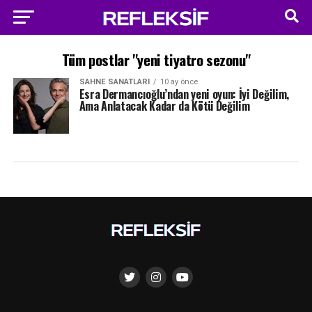
Tüm postlar "yeni tiyatro sezonu"
SAHNE SANATLARI
10 ay önce
Esra Dermancıoğlu’ndan yeni oyun: İyi Değilim,
Ama Anlatacak Kadar da Kötü Değilim