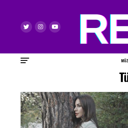
MÜZ
T