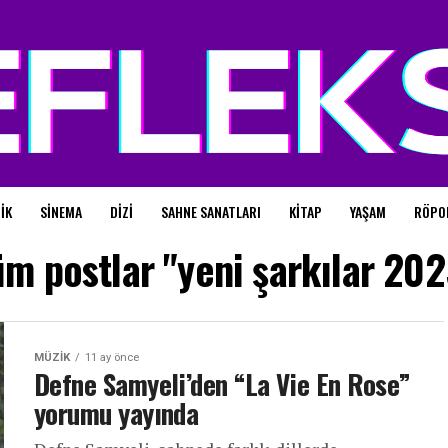
IK
SINEMA
DIZI
SAHNE SANATLARI
KITAP
YAŞAM
RÖPO
üm postlar "yeni şarkılar 202
MÜZIK
11 ay önce
Defne Samyeli’den “La Vie En Rose”
yorumu yayında