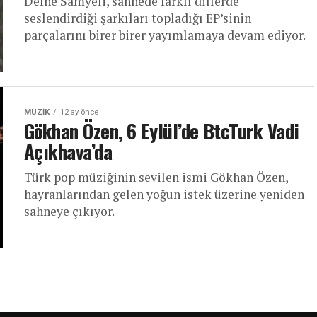
Defne Samyeli, sahnede farklı dillerde
seslendirdiği şarkıları topladığı EP’sinin
parçalarını birer birer yayımlamaya devam ediyor.
MÜZIK
12 ay önce
Gökhan Özen, 6 Eylül’de BtcTurk Vadi
Açıkhava’da
Türk pop müziğinin sevilen ismi Gökhan Özen,
hayranlarından gelen yoğun istek üzerine yeniden
sahneye çıkıyor.