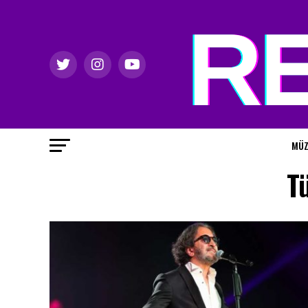
MÜZ
T