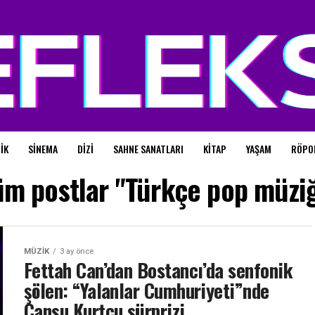
IK
SINEMA
DIZI
SAHNE SANATLARI
KITAP
YAŞAM
RÖPO
üm postlar "Türkçe pop müziğ
MÜZIK
3 ay önce
Fettah Can’dan Bostancı’da senfonik
şölen: “Yalanlar Cumhuriyeti”nde
Cansu Kurtcu sürprizi