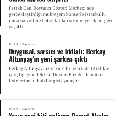
Fettah Can, Bostancı Gösteri Merkezi'nde
gerçekleştirdiği muhteşem konserle İstanbullu
müzikseverlere hafızalardan silinmeyecek bir gece
yaşattı.
MÜZIK
3 ay önce
Duygusal, sarsıcı ve iddialı: Berkay
Altunyay’ın yeni şarkısı çıktı
Berkay Altunyay, uzun süredir üzerinde titizlikle
çalıştığı yeni teklisi "Düzeni Bozuk" ile müzik
listelerine iddialı bir giriş yapıyor.
MÜZIK
3 ay önce
Yazın yeni hiti geliyor: Demet Akalın