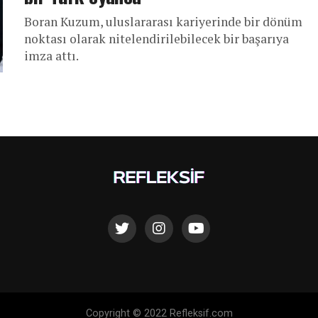
Boran Kuzum, uluslararası kariyerinde bir dönüm
noktası olarak nitelendirilebilecek bir başarıya
imza attı.
Copyright © 2022 Refleksif.com