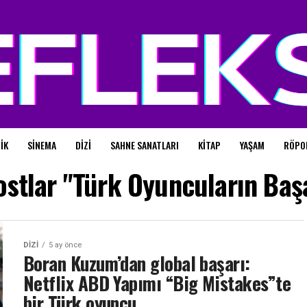
IK
SINEMA
DIZI
SAHNE SANATLARI
KITAP
YAŞAM
RÖPO
stlar "Türk Oyuncuların Başa
DIZI
5 ay önce
Boran Kuzum’dan global başarı:
Netflix ABD Yapımı “Big Mistakes”te
bir Türk oyuncu