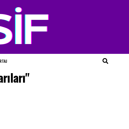
RTAJ
rıları"