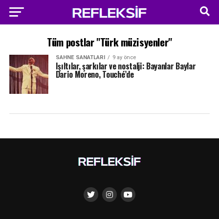
Tüm postlar "Türk müzisyenler"
SAHNE SANATLARI
9 ay önce
Işıltılar, şarkılar ve nostalji: Bayanlar Baylar
Dario Moreno, Touché’de