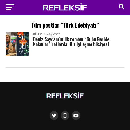
Tüm postlar "Türk Edebiyatı"
KITAP
7 ay önce
Deniz Saydam’ın ilk romanı “Ruhu Geride
Kalanlar” raflarda: Bir iyileşme hikâyesi