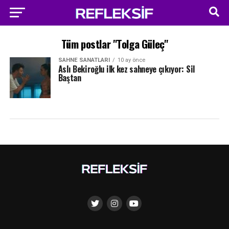
Tüm postlar "Tolga Güleç"
SAHNE SANATLARI
10 ay önce
Aslı Bekiroğlu ilk kez sahneye çıkıyor: Sil
Baştan