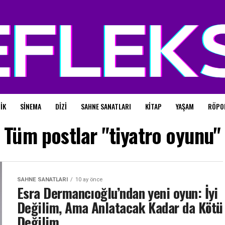
IK
SINEMA
DIZI
SAHNE SANATLARI
KITAP
YAŞAM
RÖPO
Tüm postlar "tiyatro oyunu"
SAHNE SANATLARI
10 ay önce
Esra Dermancıoğlu’ndan yeni oyun: İyi
Değilim, Ama Anlatacak Kadar da Kötü
Değilim