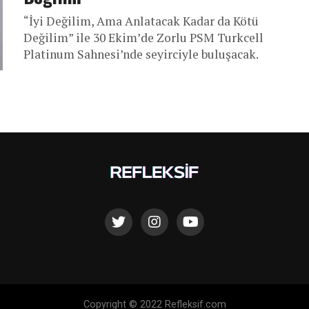
“İyi Değilim, Ama Anlatacak Kadar da Kötü
Değilim” ile 30 Ekim’de Zorlu PSM Turkcell
Platinum Sahnesi’nde seyirciyle buluşacak.
Copyright © 2022 Refleksif.com