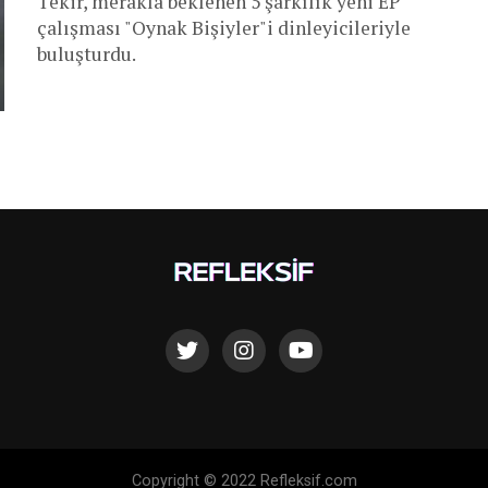
Tekir, merakla beklenen 5 şarkılık yeni EP
çalışması "Oynak Bişiyler"i dinleyicileriyle
buluşturdu.
Copyright © 2022 Refleksif.com