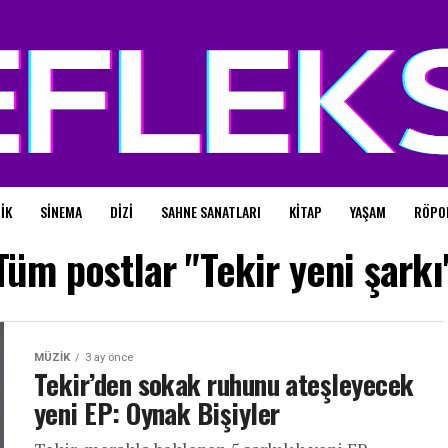
IK
SINEMA
DIZI
SAHNE SANATLARI
KITAP
YAŞAM
RÖPO
Tüm postlar "Tekir yeni şarkı
MÜZIK
3 ay önce
Tekir’den sokak ruhunu ateşleyecek
yeni EP: Oynak Bişiyler