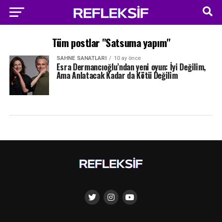
Tüm postlar "Satsuma yapım"
SAHNE SANATLARI
10 ay önce
Esra Dermancıoğlu’ndan yeni oyun: İyi Değilim,
Ama Anlatacak Kadar da Kötü Değilim