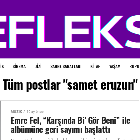
IK
SINEMA
DIZI
SAHNE SANATLARI
KITAP
YAŞAM
RÖPO
Tüm postlar "samet eruzun"
MÜZIK
10 ay önce
Emre Fel, “Karşında Bi’ Gör Beni” ile
albümüne geri sayımı başlattı