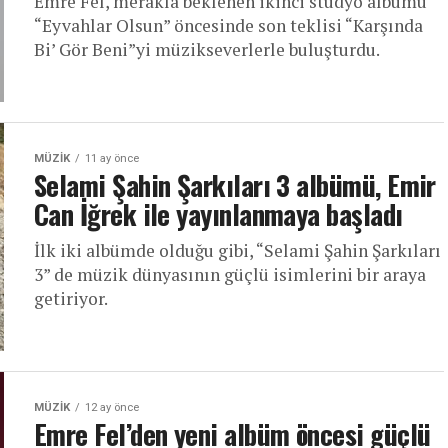
Emre Fel, merakla beklenen ikinci stüdyo albümü
“Eyvahlar Olsun” öncesinde son teklisi “Karşında
Bi’ Gör Beni”yi müzikseverlerle buluşturdu.
MÜZIK
11 ay önce
Selami Şahin Şarkıları 3 albümü, Emir
Can İğrek ile yayınlanmaya başladı
İlk iki albümde olduğu gibi, “Selami Şahin Şarkıları
3” de müzik dünyasının güçlü isimlerini bir araya
getiriyor.
MÜZIK
12 ay önce
Emre Fel’den yeni albüm öncesi güçlü