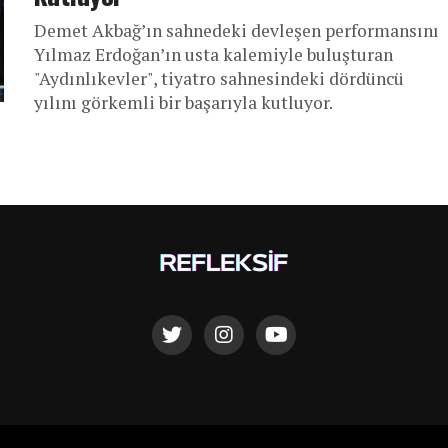
Demet Akbağ’ın sahnedeki devleşen performansını
Yılmaz Erdoğan’ın usta kalemiyle buluşturan
"Aydınlıkevler", tiyatro sahnesindeki dördüncü
yılını görkemli bir başarıyla kutluyor.