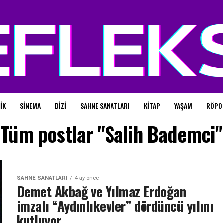
IK
SINEMA
DIZI
SAHNE SANATLARI
KITAP
YAŞAM
RÖPO
Tüm postlar "Salih Bademci"
SAHNE SANATLARI
4 ay önce
Demet Akbağ ve Yılmaz Erdoğan
imzalı “Aydınlıkevler” dördüncü yılını
kutluyor