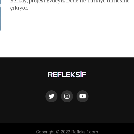
Berkay, projesi Evdeyiz Dede ile Türkiye turnesine
çıkıyor.
Copyright © 2022 Refleksif.com