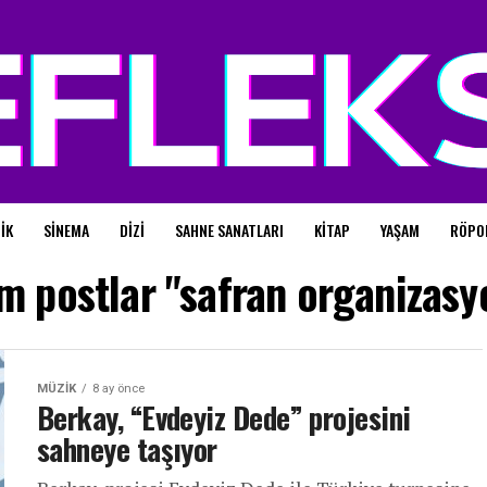
IK
SINEMA
DIZI
SAHNE SANATLARI
KITAP
YAŞAM
RÖPO
m postlar "safran organizasy
MÜZIK
8 ay önce
Berkay, “Evdeyiz Dede” projesini
sahneye taşıyor