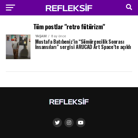
Tüm postlar "retro fütürizm"
YAŞAM
8 ay önce
Mustafa Batıbeniz’in “Sömürgecilik Sonrası
İnsansıları” sergisi ARUCAD Art Space’te açıldı