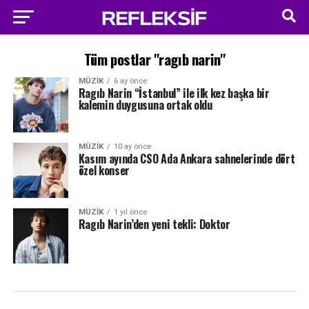
Tüm postlar "ragıb narin"
MÜZIK
6 ay önce
Ragıb Narin “İstanbul” ile ilk kez başka bir
kalemin duygusuna ortak oldu
MÜZIK
10 ay önce
Kasım ayında CSO Ada Ankara sahnelerinde dört
özel konser
MÜZIK
1 yıl önce
Ragıb Narin’den yeni tekli: Doktor