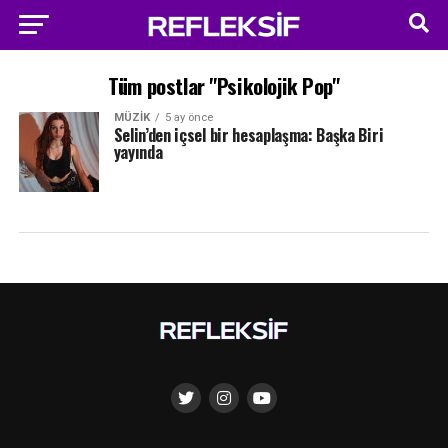
Tüm postlar "Psikolojik Pop"
MÜZIK
5 ay önce
Selin’den içsel bir hesaplaşma: Başka Biri
yayında