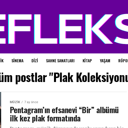
IK
SINEMA
DIZI
SAHNE SANATLARI
KITAP
YAŞAM
RÖPO
üm postlar "Plak Koleksiyon
MÜZIK
7 ay önce
Pentagram’ın efsanevi “Bir” albümü
ilk kez plak formatında