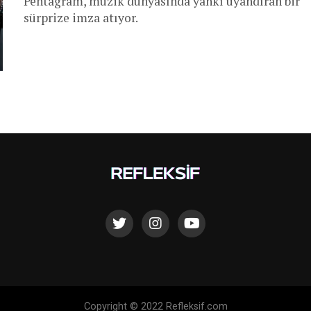
Pentagram, müzik dünyasında yankı uyandıran bir
sürprize imza atıyor.
Copyright © 2022 Refleksif.com