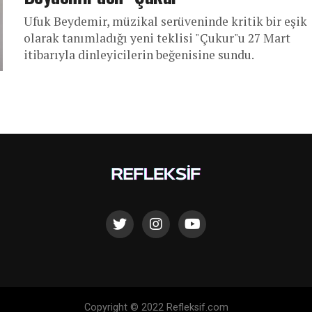
Ufuk Beydemir, müzikal serüveninde kritik bir eşik
olarak tanımladığı yeni teklisi "Çukur"u 27 Mart
itibarıyla dinleyicilerin beğenisine sundu.
Copyright © 2022 Refleksif.com