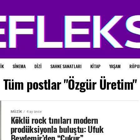
IK
SINEMA
DIZI
SAHNE SANATLARI
KITAP
YAŞAM
RÖPO
Tüm postlar "Özgür Üretim"
MÜZIK
4 ay önce
Köklü rock tınıları modern
prodüksiyonla buluştu: Ufuk
Beydemir’den “Çukur”