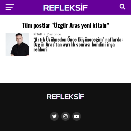
Tüm postlar "Özgür Aras yeni kitabı"
KITAP
2 ay önce
“Artık Üzülmeden Önce Düşüneceğim” raflarda:
Özgür Aras’tan ayrılık sonrası kendini inşa
rehberi