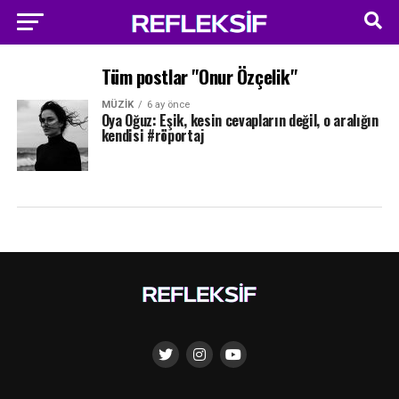
Tüm postlar "Onur Özçelik"
MÜZIK
6 ay önce
Oya Oğuz: Eşik, kesin cevapların değil, o aralığın
kendisi #röportaj