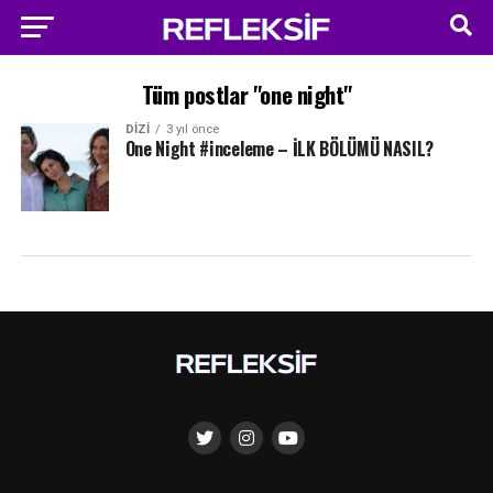
Tüm postlar "one night"
DIZI
3 yıl önce
One Night #inceleme – İLK BÖLÜMÜ NASIL?