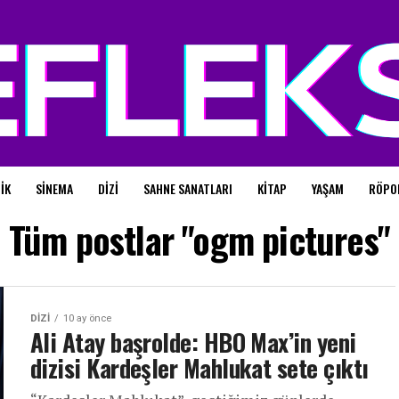
IK
SINEMA
DIZI
SAHNE SANATLARI
KITAP
YAŞAM
RÖPO
Tüm postlar "ogm pictures"
DIZI
10 ay önce
Ali Atay başrolde: HBO Max’in yeni
dizisi Kardeşler Mahlukat sete çıktı