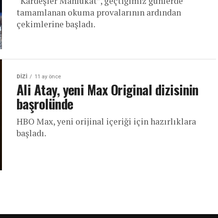
“Kardeşler Mahlukat”, geçtiğimiz günlerde
tamamlanan okuma provalarının ardından
çekimlerine başladı.
DIZI
11 ay önce
Ali Atay, yeni Max Original dizisinin
başrolünde
HBO Max, yeni orijinal içeriği için hazırlıklara
başladı.