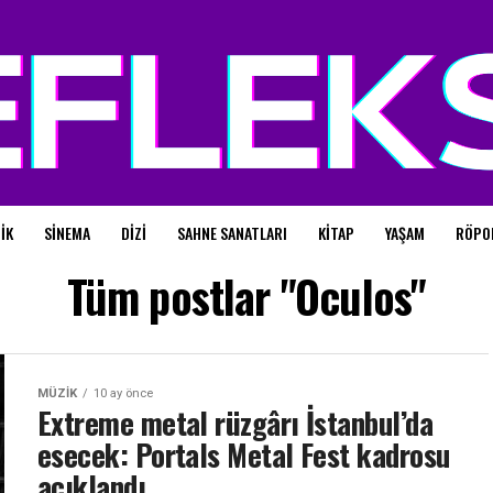
IK
SINEMA
DIZI
SAHNE SANATLARI
KITAP
YAŞAM
RÖPO
Tüm postlar "Oculos"
MÜZIK
10 ay önce
Extreme metal rüzgârı İstanbul’da
esecek: Portals Metal Fest kadrosu
açıklandı