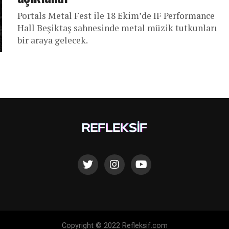
Portals Metal Fest ile 18 Ekim’de IF Performance
Hall Beşiktaş sahnesinde metal müzik tutkunları
bir araya gelecek.
Copyright © 2022 Refleksif.com