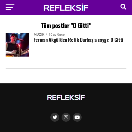
Tüm postlar "O Gitti"
MÜZIK
10 ay önce
Ferman Akgül’den Refik Durbaş’a saygı: O Gitti