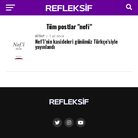
Tüm postlar "nefi"
KITAP
1 yıl önce
Nef’î’nin kasideleri günümüz Türkçe’siyle
yayınlandı