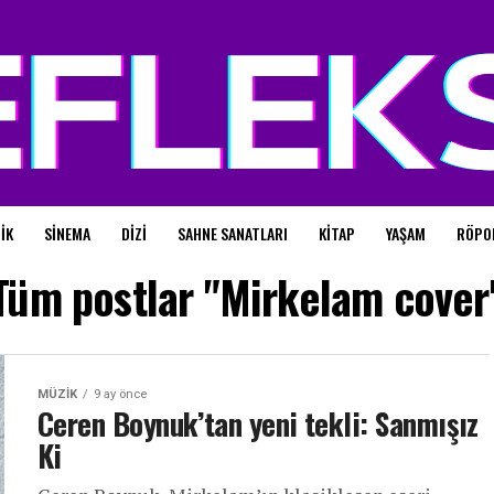
IK
SINEMA
DIZI
SAHNE SANATLARI
KITAP
YAŞAM
RÖPO
Tüm postlar "Mirkelam cover
MÜZIK
9 ay önce
Ceren Boynuk’tan yeni tekli: Sanmışız
Ki