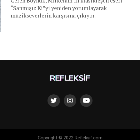
Ceren Boynuk, Mirkelam’ın klasikleşen eseri
“Sanmışız Ki”yi yeniden yorumlayarak
müzikseverlerin karşısına çıkıyor.
Copyright © 2022 Refleksif.com