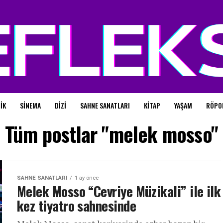
IK
SINEMA
DIZI
SAHNE SANATLARI
KITAP
YAŞAM
RÖPO
Tüm postlar "melek mosso"
SAHNE SANATLARI
1 ay önce
Melek Mosso “Cevriye Müzikali” ile ilk
kez tiyatro sahnesinde