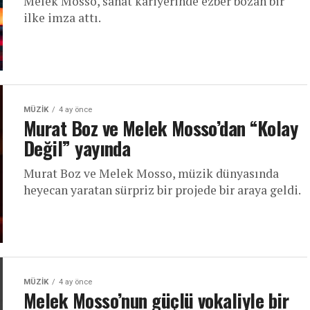
Melek Mosso, sanat kariyerinde ezber bozan bir
ilke imza attı.
MÜZIK
4 ay önce
Murat Boz ve Melek Mosso’dan “Kolay
Değil” yayında
Murat Boz ve Melek Mosso, müzik dünyasında
heyecan yaratan sürpriz bir projede bir araya geldi.
MÜZIK
4 ay önce
Melek Mosso’nun güçlü vokaliyle bir