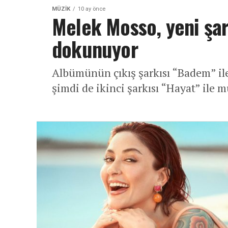
MÜZIK
10 ay önce
Melek Mosso, yeni şark
dokunuyor
Albümünün çıkış şarkısı “Badem” il
şimdi de ikinci şarkısı “Hayat” ile 