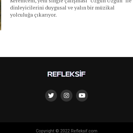
Keremcem, yeni single çalışması "Üzgün Üzgün" ile
dinleyicilerini duygusal ve yalın bir müzikal
yolculuğa çıkarıyor.
Copyright © 2022 Refleksif.com