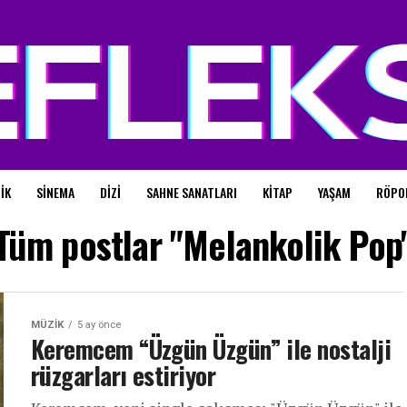
IK
SINEMA
DIZI
SAHNE SANATLARI
KITAP
YAŞAM
RÖPO
Tüm postlar "Melankolik Pop
MÜZIK
5 ay önce
Keremcem “Üzgün Üzgün” ile nostalji
rüzgarları estiriyor