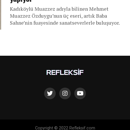
Kadıköylü Muazzez adıyla bilinen Mehmet
Muazzez Özduygu’nun üç eseri, artık Baba
Sahne’nin fuayesinde sanatseverlerle buluşuyor.
Copyright © 2022 Refleksif.com