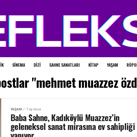
IK
SINEMA
DIZI
SAHNE SANATLARI
KITAP
YAŞAM
RÖPO
ostlar "mehmet muazzez öz
YAŞAM
7 ay önce
Baba Sahne, Kadıköylü Muazzez’in
geleneksel sanat mirasına ev sahipliği
yapıyor