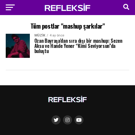
Tüm postlar "mashup şarkılar"
MÜZIK
4 ay önce
Ozan Bayraşa’dan sıra dışı bir mashup: Sezen
Aksu ve Hande Yener “Kimi Seviyorsun”da
buluştu