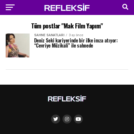
Tüm postlar "Mak Film Yapım"
SAHNE SANATLARI
3 ay önce
Deniz Seki kariyerinde bir ilke imza atıyor:
“Cevriye Müzikali” ile sahnede