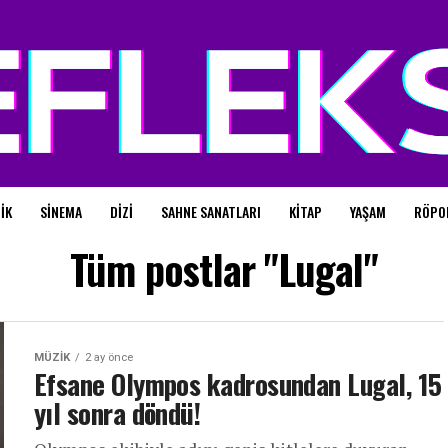
IK
SINEMA
DIZI
SAHNE SANATLARI
KITAP
YAŞAM
RÖPO
Tüm postlar "Lugal"
MÜZIK
2 ay önce
Efsane Olympos kadrosundan Lugal, 15
yıl sonra döndü!