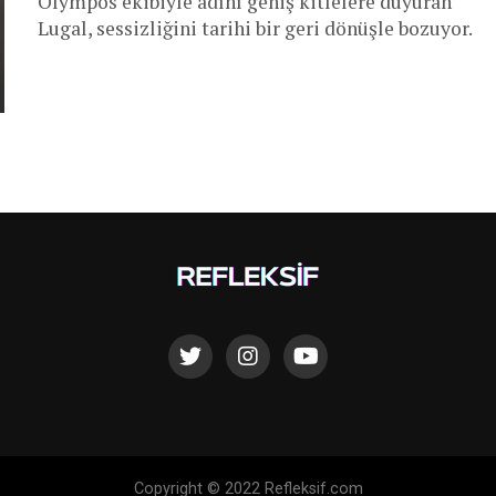
Olympos ekibiyle adını geniş kitlelere duyuran
Lugal, sessizliğini tarihi bir geri dönüşle bozuyor.
Copyright © 2022 Refleksif.com