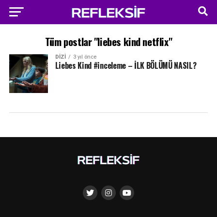
Tüm postlar "liebes kind netflix"
DIZI
3 yıl önce
Liebes Kind #inceleme – İLK BÖLÜMÜ NASIL?