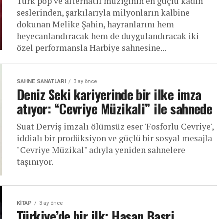
Türk pop ve alternatif müziğinin en güçlü kadın
seslerinden, şarkılarıyla milyonların kalbine
dokunan Melike Şahin, hayranlarını hem
heyecanlandıracak hem de duygulandıracak iki
özel performansla Harbiye sahnesine...
SAHNE SANATLARI
3 ay önce
Deniz Seki kariyerinde bir ilke imza
atıyor: “Cevriye Müzikali” ile sahnede
Suat Derviş imzalı ölümsüz eser 'Fosforlu Cevriye',
iddialı bir prodüksiyon ve güçlü bir sosyal mesajla
"Cevriye Müzikal" adıyla yeniden sahnelere
taşınıyor.
KITAP
3 ay önce
Türkiye’de bir ilk: Hasan Basri