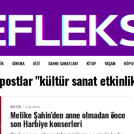
IK
SINEMA
DIZI
SAHNE SANATLARI
KITAP
YAŞAM
RÖPO
postlar "kültür sanat etkinlik
MÜZIK
2 ay önce
Melike Şahin’den anne olmadan önce
son Harbiye konserleri