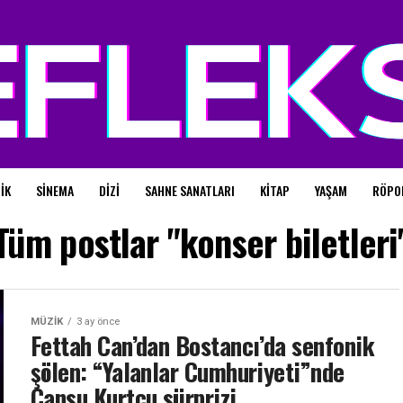
IK
SINEMA
DIZI
SAHNE SANATLARI
KITAP
YAŞAM
RÖPO
Tüm postlar "konser biletleri
MÜZIK
3 ay önce
Fettah Can’dan Bostancı’da senfonik
şölen: “Yalanlar Cumhuriyeti”nde
Cansu Kurtcu sürprizi