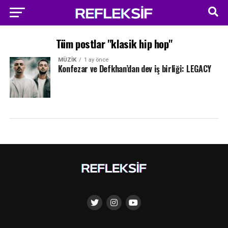
Tüm postlar "klasik hip hop"
MÜZIK
1 ay önce
Konfezar ve Defkhan’dan dev iş birliği: LEGACY