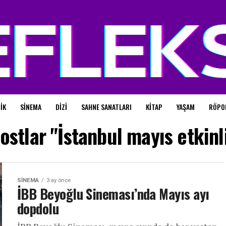
IK
SINEMA
DIZI
SAHNE SANATLARI
KITAP
YAŞAM
RÖPO
stlar "İstanbul mayıs etkinl
SINEMA
3 ay önce
İBB Beyoğlu Sineması’nda Mayıs ayı
dopdolu