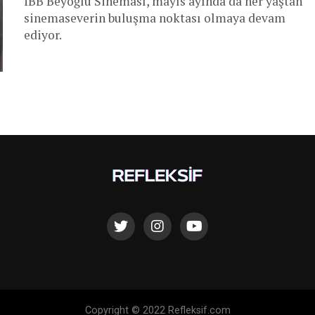
İBB Beyoğlu Sineması, mayıs ayında da her yaştan
sinemaseverin buluşma noktası olmaya devam
ediyor.
Copyright © 2022 Refleksif.com