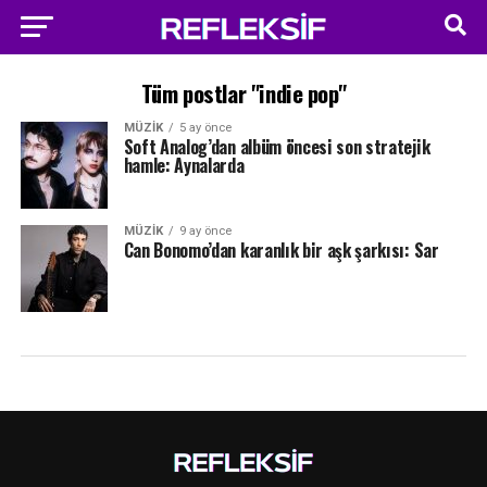
Tüm postlar "indie pop"
MÜZIK
5 ay önce
Soft Analog’dan albüm öncesi son stratejik
hamle: Aynalarda
MÜZIK
9 ay önce
Can Bonomo’dan karanlık bir aşk şarkısı: Sar