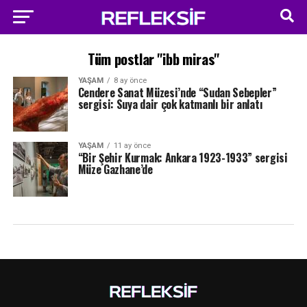
Tüm postlar "ibb miras"
YAŞAM
8 ay önce
Cendere Sanat Müzesi’nde “Sudan Sebepler”
sergisi: Suya dair çok katmanlı bir anlatı
YAŞAM
11 ay önce
“Bir Şehir Kurmak: Ankara 1923-1933” sergisi
Müze Gazhane’de