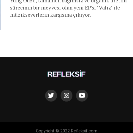
Yung Ouzo, tamamen bağımsız ve organik üretim
sürecinin bir meyvesi olan yeni EP'si "Valiz" ile
müzikseverlerin karşısına çıkıyor.
Copyright © 2022 Refleksif.com