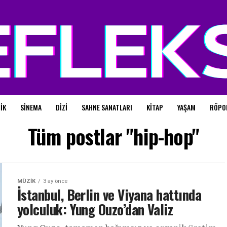
IK
SINEMA
DIZI
SAHNE SANATLARI
KITAP
YAŞAM
RÖPO
Tüm postlar "hip-hop"
MÜZIK
3 ay önce
İstanbul, Berlin ve Viyana hattında
yolculuk: Yung Ouzo’dan Valiz