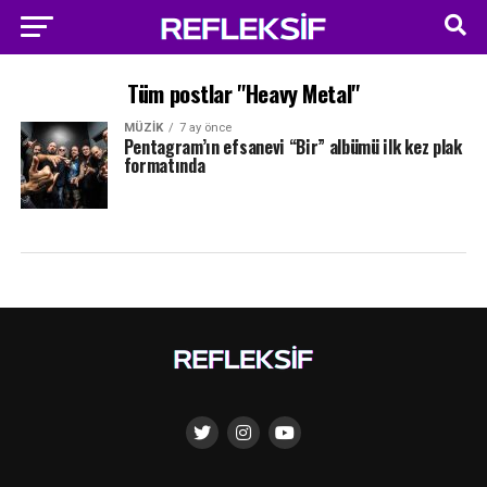
Tüm postlar "Heavy Metal"
MÜZIK
7 ay önce
Pentagram’ın efsanevi “Bir” albümü ilk kez plak
formatında