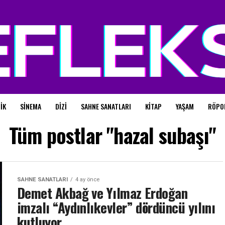
IK
SINEMA
DIZI
SAHNE SANATLARI
KITAP
YAŞAM
RÖPO
Tüm postlar "hazal subaşı"
SAHNE SANATLARI
4 ay önce
Demet Akbağ ve Yılmaz Erdoğan
imzalı “Aydınlıkevler” dördüncü yılını
kutluyor