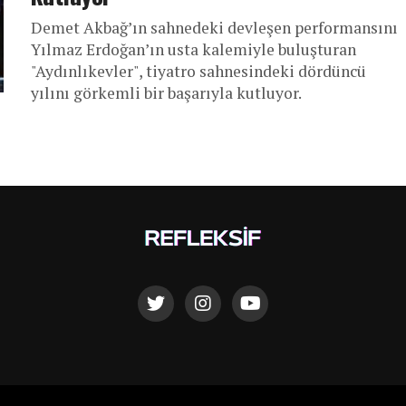
Demet Akbağ’ın sahnedeki devleşen performansını
Yılmaz Erdoğan’ın usta kalemiyle buluşturan
"Aydınlıkevler", tiyatro sahnesindeki dördüncü
yılını görkemli bir başarıyla kutluyor.