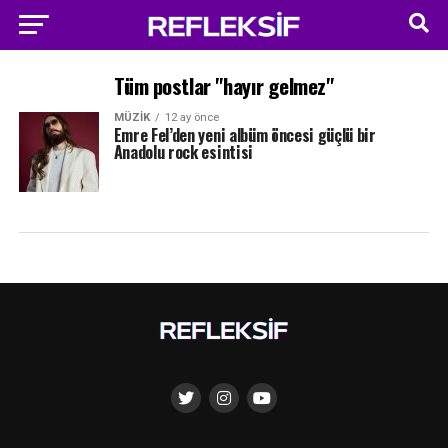
Tüm postlar "hayır gelmez"
MÜZIK
12 ay önce
Emre Fel’den yeni albüm öncesi güçlü bir
Anadolu rock esintisi