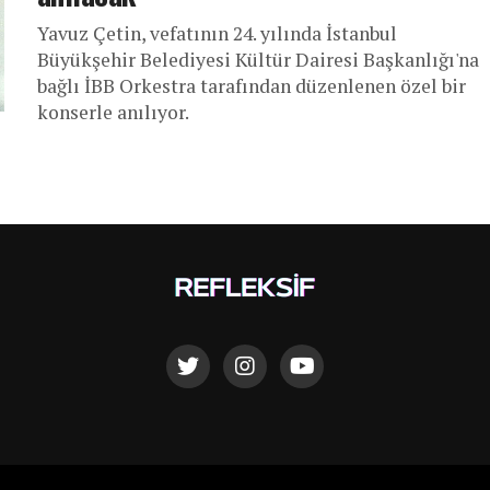
Yavuz Çetin, vefatının 24. yılında İstanbul
Büyükşehir Belediyesi Kültür Dairesi Başkanlığı'na
bağlı İBB Orkestra tarafından düzenlenen özel bir
konserle anılıyor.