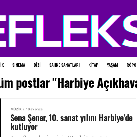
IK
SINEMA
DIZI
SAHNE SANATLARI
KITAP
YAŞAM
RÖPO
üm postlar "Harbiye Açıkhav
MÜZIK
10 ay önce
Sena Şener, 10. sanat yılını Harbiye’de
kutluyor