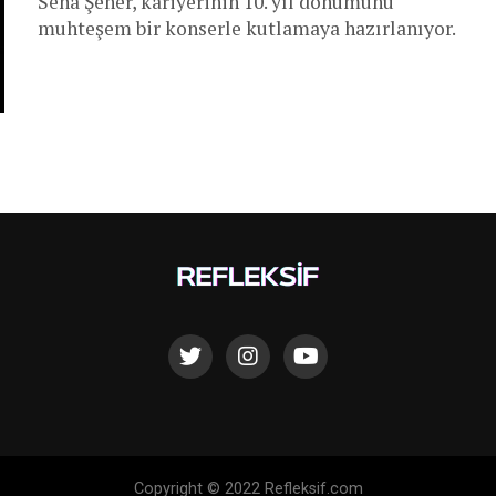
Sena Şener, kariyerinin 10. yıl dönümünü
muhteşem bir konserle kutlamaya hazırlanıyor.
Copyright © 2022 Refleksif.com