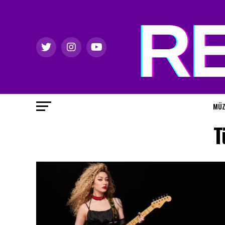
MÜZ
T